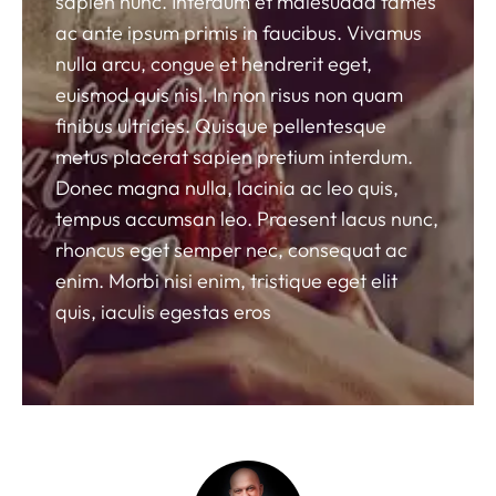
sapien nunc. Interdum et malesuada fames
ac ante ipsum primis in faucibus. Vivamus
nulla arcu, congue et hendrerit eget,
euismod quis nisl. In non risus non quam
finibus ultricies. Quisque pellentesque
metus placerat sapien pretium interdum.
Donec magna nulla, lacinia ac leo quis,
tempus accumsan leo. Praesent lacus nunc,
rhoncus eget semper nec, consequat ac
enim. Morbi nisi enim, tristique eget elit
quis, iaculis egestas eros